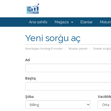
Ana səhifə
Mağaza
Elanlar
Məlum
Yeni sorğu aç
Azerbaijan Hosting Provider
Müştəri paneli
Dəstək sorğul
Ad
Başlıq
Şöbə
Vacibli