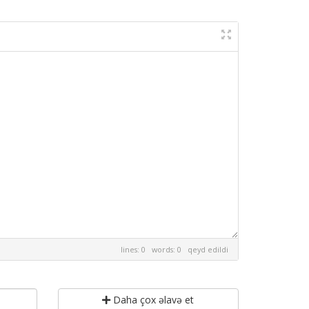
lines: 0 words: 0
qeyd edildi
Daha çox əlavə et