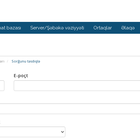
at bazası
Server/Şəbəkə vəziyyəti
Ortaqlar
Əlaqə
arı
Sorğunu təsdiqlə
E-poçt
k