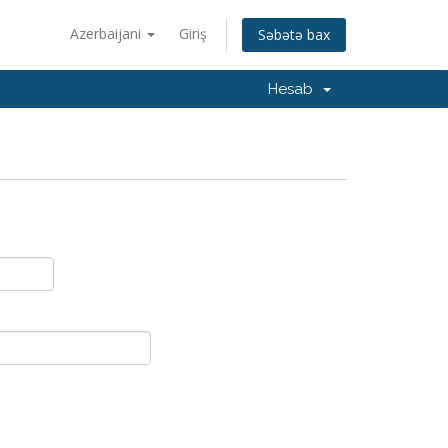
Azerbaijani
Giriş
Səbətə bax
Hesab