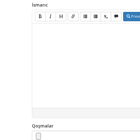
İsmarıc
Prev
Qoşmalar