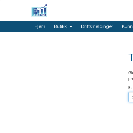
Hjem
Butikk
Driftsmeldinger
Kunn
Gl
pr
E-