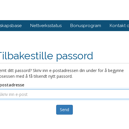
skapsbase
Nettverksstatus
Bonusprogram
Kontakt 
Tilbakestille passord
emt ditt passord? Skriv inn e-postadressen din under for å begynne
osessen med å få tilsendt nytt passord.
postadresse
Send