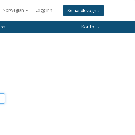
Norwegian
Logg inn
Se handlevogn »
oss
Konto