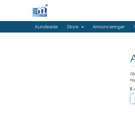
Kundeside
Store
Annonceringer
Gl
nu
E-