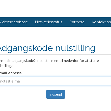
Vidensdatabase
Netværksstatus
Partnere
Kontakt os
Adgangskode nulstilling
emt din adgangskode? Indtast din email nedenfor for at starte
lstillingen.
mail adresse
Indsend