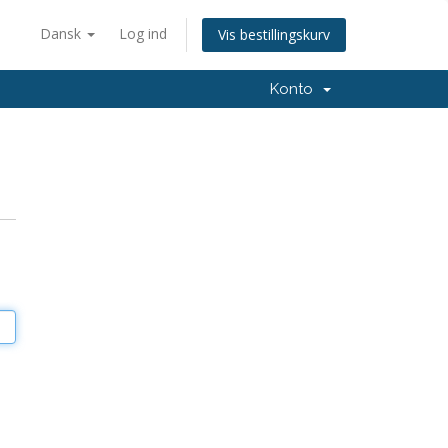
Dansk
Log ind
Vis bestillingskurv
Konto